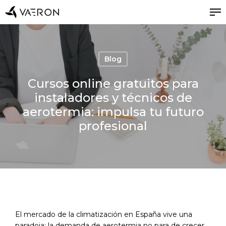
Skip
Me
to
main
Close
content
Menu
Blog
Cursos online gratuitos para
instaladores y técnicos de
aerotermia: impulsa tu futuro
profesional
El mercado de la climatización en España vive una
paradoja: la demanda de aerotermia no para de crecer,