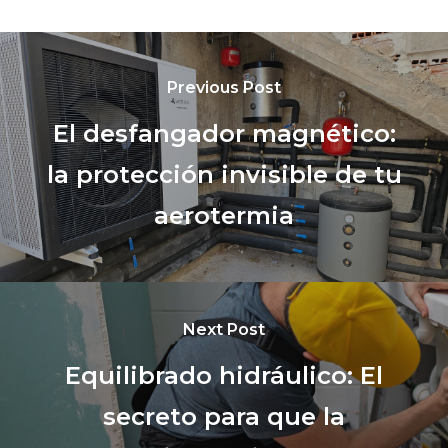
Previous Post
El desfangador magnético:
la protección invisible de tu
aerotermia
Next Post
Equilibrado hidráulico: El
secreto para que la