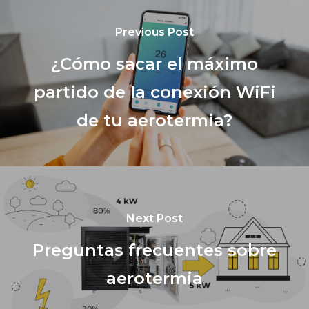
Previous Post
¿Cómo sacar el máximo
partido de la conexión WiFi
de tu aerotermia?
Next Post
Preguntas frecuentes sobre
aerotermia