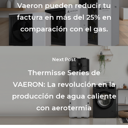
Vaeron pueden reducir tu
factura en más del 25% en
comparación con el gas.
Next Post
Thermisse Series de
VAERON: La revolución en la
producción de agua caliente
con aerotermia